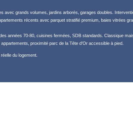
ses avec grands volumes, jardins arborés, garages doubles. Interven
ppartements récents avec parquet stratifié premium, baies vitrées gr
 des années 70-80, cuisines fermées, SDB standards. Classique mais
t appartements, proximité parc de la Tête d’Or accessible à pied.
 réelle du logement.
e-et-Cuire — chaque recoin traité