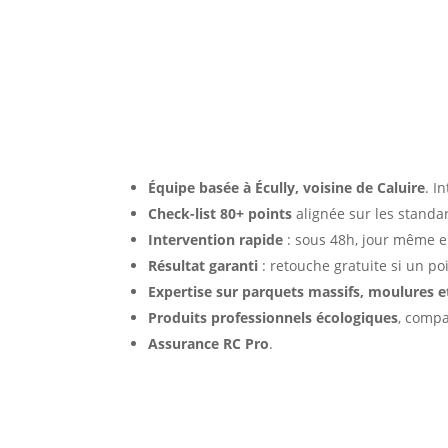
Pourquoi nous choisir à Ca
Équipe basée à Écully, voisine de Caluire
. I
Check-list 80+ points
alignée sur les standa
Intervention rapide
: sous 48h, jour même e
Résultat garanti
: retouche gratuite si un poi
Expertise sur parquets massifs, moulures 
Produits professionnels écologiques
, compa
Assurance RC Pro
.