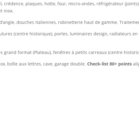
l, crédence, plaques, hotte, four, micro-ondes, réfrigérateur (join
t inox.
d’angle, douches italiennes, robinetterie haut de gamme. Traitemen
lures (centre historique), portes, luminaires design, radiateurs e
ées grand format (Plateau), fenêtres à petits carreaux (centre histori
ox, boîte aux lettres, cave, garage double.
Check-list 80+ points
ali