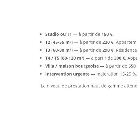
Nos formules et tarifs indi
Studio ou T1
— à partir de
150 €
.
T2 (45-55 m²)
— à partir de
220 €
. Appartem
T3 (60-80 m²)
— à partir de
290 €
. Résidence
T4 / T5 (80-120 m²)
— à partir de
390 €
. App
Villa / maison bourgeoise
— à partir de
550
Intervention urgente
— majoration 15-25 %
Le niveau de prestation haut de gamme attendu 