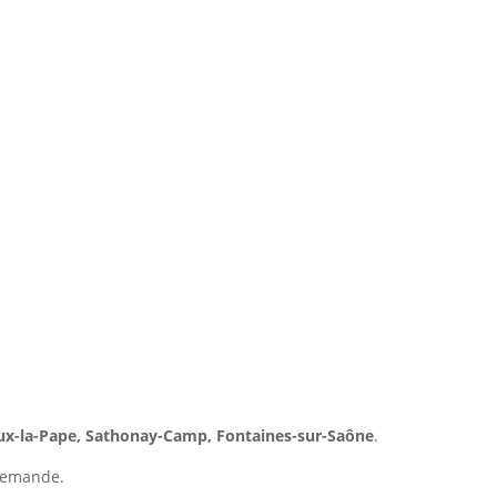
 quartiers de Caluire-et-Cuire
ieux-la-Pape, Sathonay-Camp, Fontaines-sur-Saône
.
 demande.