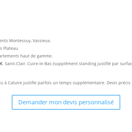
catifs à Caluire-et-Cuire
ents Montessuy, Vassieux.
s Plateau.
artements haut de gamme.
 €
. Saint-Clair, Cuire-le-Bas (supplément standing justifié par surfa
.
à Caluire justifie parfois un temps supplémentaire. Devis précis a
Demander mon devis personnalisé