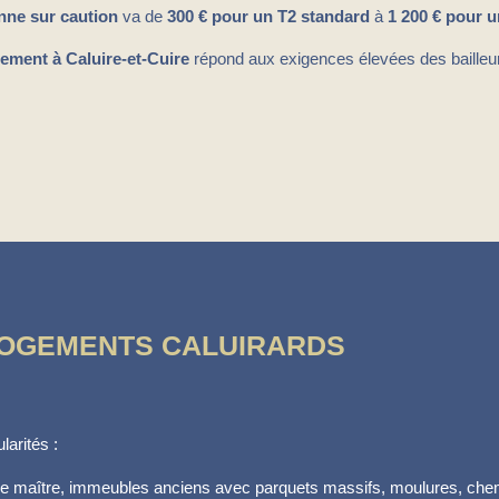
nne sur caution
va de
300 € pour un T2 standard
à
1 200 € pour u
ment à Caluire-et-Cuire
répond aux exigences élevées des bailleur
 LOGEMENTS CALUIRARDS
larités :
e maître, immeubles anciens avec parquets massifs, moulures, chem