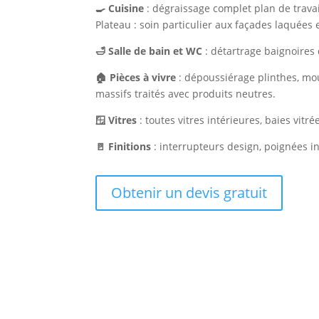
🍳 Cuisine
: dégraissage complet plan de travai
Plateau : soin particulier aux façades laquées e
🛁 Salle de bain et WC
: détartrage baignoires 
🏠 Pièces à vivre
: dépoussiérage plinthes, mou
massifs traités avec produits neutres.
🪟 Vitres
: toutes vitres intérieures, baies vitr
🚪 Finitions
: interrupteurs design, poignées in
Obtenir un devis gratuit