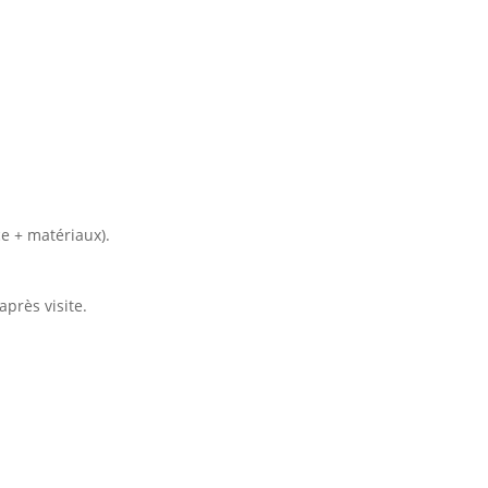
ce + matériaux).
près visite.