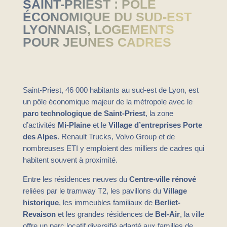
SAINT-PRIEST : PÔLE
ÉCONOMIQUE DU SUD-EST
LYONNAIS, LOGEMENTS
POUR JEUNES CADRES
Saint-Priest, 46 000 habitants au sud-est de Lyon, est
un pôle économique majeur de la métropole avec le
parc technologique de Saint-Priest
, la zone
d’activités
Mi-Plaine
et le
Village d’entreprises Porte
des Alpes
. Renault Trucks, Volvo Group et de
nombreuses ETI y emploient des milliers de cadres qui
habitent souvent à proximité.
Entre les résidences neuves du
Centre-ville rénové
reliées par le tramway T2, les pavillons du
Village
historique
, les immeubles familiaux de
Berliet-
Revaison
et les grandes résidences de
Bel-Air
, la ville
offre un parc locatif diversifié adapté aux familles de