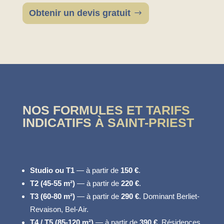
Obtenir un devis gratuit
NOS FORMULES ET TARIFS
INDICATIFS À SAINT-PRIEST
Studio ou T1
— à partir de
150 €
.
T2 (45-55 m²)
— à partir de
220 €
.
T3 (60-80 m²)
— à partir de
290 €
. Dominant Berliet-
Revaison, Bel-Air.
T4 / T5 (85-120 m²)
— à partir de
390 €
. Résidences