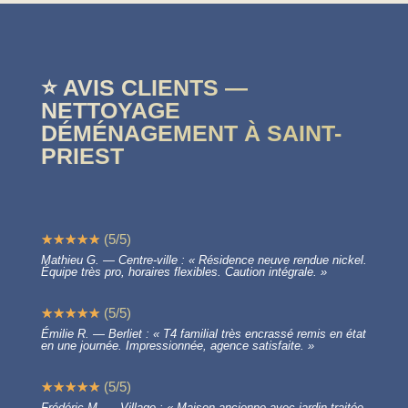
⭐ AVIS CLIENTS —
NETTOYAGE
DÉMÉNAGEMENT À SAINT-
PRIEST
☆
☆
☆
☆
☆
(
5
/
5
)
Mathieu G. — Centre-ville : « Résidence neuve rendue nickel.
Équipe très pro, horaires flexibles. Caution intégrale. »
☆
☆
☆
☆
☆
(
5
/
5
)
Émilie R. — Berliet : « T4 familial très encrassé remis en état
en une journée. Impressionnée, agence satisfaite. »
☆
☆
☆
☆
☆
(
5
/
5
)
Frédéric M. — Village : « Maison ancienne avec jardin traitée