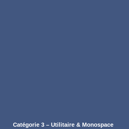
Prestations incluses :
Nettoyage complet des sièges, tapis,
moquettes et plastiques à la vapeur
Désinfection antibactérienne vapeur haute
température
Suppression des taches légères et odeurs
Nettoyage détaillé du coffre et des joints
Finition désodorisante longue durée
Réserver
Catégorie 3 – Utilitaire & Monospace