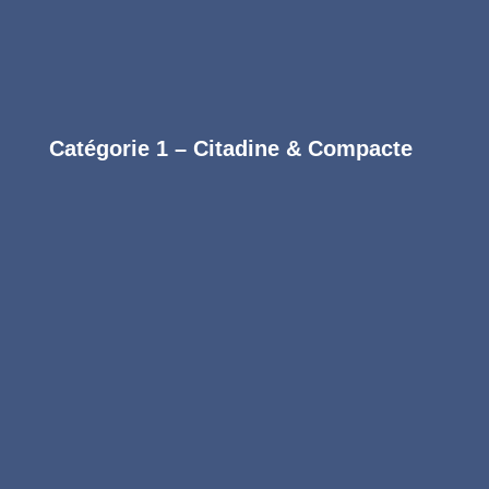
NOS FORMULES – NETTOYAGE
INTÉRIEUR DE VOITURE
Catégorie 1 – Citadine & Compacte
Formule Essentielle
Entretien intérieur régulier
69
€