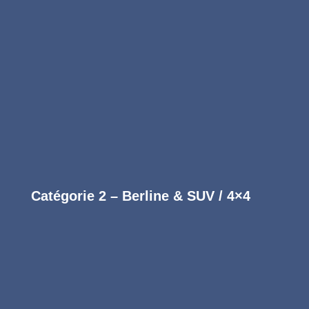
température
Suppression des taches légères et odeurs
Nettoyage détaillé du coffre et des joints
Finition désodorisante longue durée
Réserver
Catégorie 2 – Berline & SUV / 4×4
Formule Essentielle
Entretien intérieur régulier