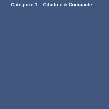
Catégorie 1 – Citadine & Compacte
Formule Essentielle
Entretien intérieur régulier
69
€
Prestations incluses :
Aspiration complète des sièges, tapis,
moquettes et coffre
Nettoyage du tableau de bord, console et
plastiques