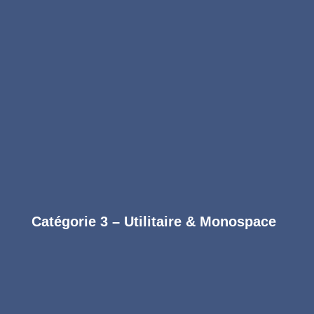
Désinfection antibactérienne vapeur haute
température
Suppression des taches légères et odeurs
Nettoyage détaillé du coffre et des joints
Finition désodorisante longue durée
Réserver
Catégorie 3 – Utilitaire & Monospace
Formule Essentielle
Entretien intérieur régulier