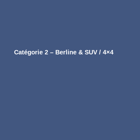
Réserver
Catégorie 2 – Berline & SUV / 4×4
Formule Essentielle
Entretien intérieur régulier
79
€