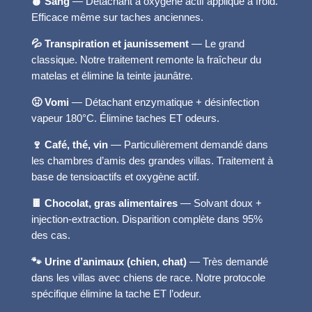
🩸 Sang
— Détachant à oxygène actif appliqué à froid.
Efficace même sur taches anciennes.
💦 Transpiration et jaunissement
— Le grand
classique. Notre traitement remonte la fraîcheur du
matelas et élimine la teinte jaunâtre.
🤢 Vomi
— Détachant enzymatique + désinfection
vapeur 180°C. Élimine taches ET odeurs.
🍷 Café, thé, vin
— Particulièrement demandé dans
les chambres d’amis des grandes villas. Traitement à
base de tensioactifs et oxygène actif.
🍫 Chocolat, gras alimentaires
— Solvant doux +
injection-extraction. Disparition complète dans 95%
des cas.
🐾 Urine d’animaux (chien, chat)
— Très demandé
dans les villas avec chiens de race. Notre protocole
spécifique élimine la tache ET l’odeur.