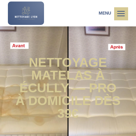
a
MENU
NETTOYAGE
MATELAS À
ÉCULLY — PRO
À DOMICILE DÈS
39€