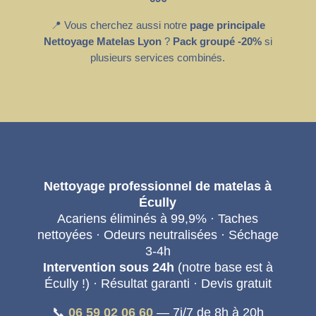
📍 Vous cherchez aussi notre
page principale
Nettoyage Matelas Lyon
?
Pack groupé -20%
si
plusieurs services combinés.
Nettoyage professionnel de matelas à
Écully
Acariens éliminés à 99,9% · Taches
nettoyées · Odeurs neutralisées · Séchage
3-4h
Intervention sous 24h
(notre base est à
Écully !) · Résultat garanti · Devis gratuit
📞
06 59 02 06 60
— 7j/7 de 8h à 20h