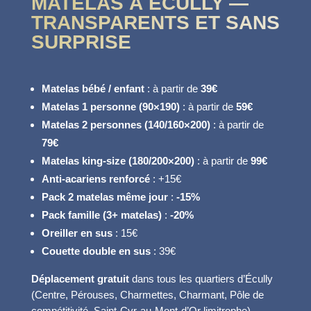
MATELAS À ÉCULLY —
TRANSPARENTS ET SANS
SURPRISE
Matelas bébé / enfant
: à partir de
39€
Matelas 1 personne (90×190)
: à partir de
59€
Matelas 2 personnes (140/160×200)
: à partir de
79€
Matelas king-size (180/200×200)
: à partir de
99€
Anti-acariens renforcé
: +15€
Pack 2 matelas même jour
:
-15%
Pack famille (3+ matelas)
:
-20%
Oreiller en sus
: 15€
Couette double en sus
: 39€
Déplacement gratuit
dans tous les quartiers d’Écully
(Centre, Pérouses, Charmettes, Charmant, Pôle de
compétitivité, Saint-Cyr-au-Mont-d’Or limitrophe).