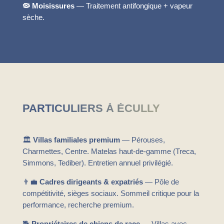
🦠 Moisissures
— Traitement antifongique + vapeur
sèche.
PARTICULIERS À ÉCULLY
🏛️
Villas familiales premium
— Pérouses,
Charmettes, Centre. Matelas haut-de-gamme (Treca,
Simmons, Tediber). Entretien annuel privilégié.
👨‍💼
Cadres dirigeants & expatriés
— Pôle de
compétitivité, sièges sociaux. Sommeil critique pour la
performance, recherche premium.
🐕
Propriétaires de chiens de race
— Villas avec