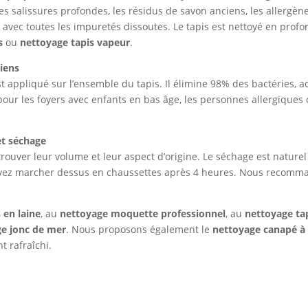
 les salissures profondes, les résidus de savon anciens, les allergè
vec toutes les impuretés dissoutes. Le tapis est nettoyé en profo
s
ou
nettoyage tapis vapeur
.
riens
st appliqué sur l’ensemble du tapis. Il élimine 98% des bactéries, 
ur les foyers avec enfants en bas âge, les personnes allergiques o
et séchage
rouver leur volume et leur aspect d’origine. Le séchage est naturel
pouvez marcher dessus en chaussettes après 4 heures. Nous recomm
 en laine
, au
nettoyage moquette professionnel
, au
nettoyage tap
e jonc de mer
. Nous proposons également le
nettoyage canapé à
t rafraîchi.