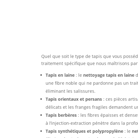
Tous types de tapis et mo
Quel que soit le type de tapis que vous possé
traitement spécifique que nous maîtrisons par
Tapis en laine
: le
nettoyage tapis en laine
d
une fibre noble qui ne pardonne pas un trai
éliminant les salissures.
Tapis orientaux et persans
: ces pièces arti
délicats et les franges fragiles demandent u
Tapis berbères
: les fibres épaisses et den
à l’injection-extraction pénètre dans la pro
Tapis synthétiques et polypropylène
: le
ne