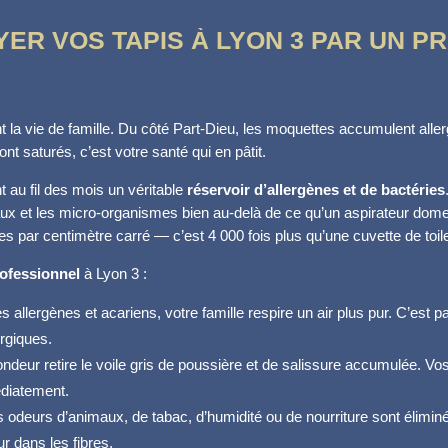
ER VOS TAPIS À LYON 3 PAR UN P
t la vie de famille. Du côté Part-Dieu, les moquettes accumulent al
 sont saturés, c’est votre santé qui en pâtit.
 au fil des mois un véritable
réservoir d’allergènes et de bactéries
ux et les micro-organismes bien au-delà de ce qu’un aspirateur dome
es par centimètre carré — c’est 4 000 fois plus qu’une cuvette de toile
rofessionnel
à Lyon 3 :
 allergènes et acariens, votre famille respire un air plus pur. C’est p
rgiques.
ndeur retire le voile gris de poussière et de salissure accumulée. Vos t
édiatement.
es odeurs d’animaux, de tabac, d’humidité ou de nourriture sont élim
r dans les fibres.