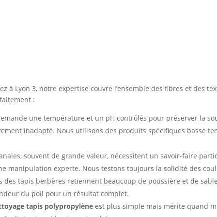
quettes nettoyés à Lyon 3
dez à Lyon 3, notre expertise couvre l’ensemble des fibres et des
faitement :
emande une température et un pH contrôlés pour préserver la soupl
tement inadapté. Nous utilisons des produits spécifiques basse te
sanales, souvent de grande valeur, nécessitent un savoir-faire parti
ne manipulation experte. Nous testons toujours la solidité des coul
ses des tapis berbères retiennent beaucoup de poussière et de sab
fondeur du poil pour un résultat complet.
ttoyage tapis polypropylène
est plus simple mais mérite quand m