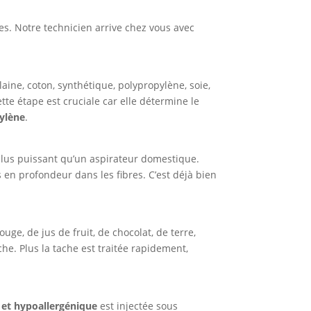
es. Notre technicien arrive chez vous avec
ine, coton, synthétique, polypropylène, soie,
ette étape est cruciale car elle détermine le
pylène
.
plus puissant qu’un aspirateur domestique.
és en profondeur dans les fibres. C’est déjà bien
uge, de jus de fruit, de chocolat, de terre,
he. Plus la tache est traitée rapidement,
et hypoallergénique
est injectée sous