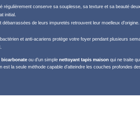
yé régulièrement conserve sa souplesse, sa texture et sa beauté deux 
 initial.
et débarrassées de leurs impuretés retrouvent leur moelleux d’origine.
ibactérien et anti-acariens protège votre foyer pendant plusieurs semai
.
u bicarbonate
ou d’un simple
nettoyant tapis maison
qui ne traite q
on est la seule méthode capable d’atteindre les couches profondes des
yage tapis à Lyon 3 – Méthode en 6 é