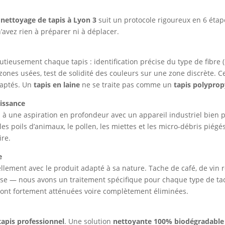
e
nettoyage de tapis à Lyon 3
suit un protocole rigoureux en 6 étap
avez rien à préparer ni à déplacer.
usement chaque tapis : identification précise du type de fibre (la
 zones usées, test de solidité des couleurs sur une zone discrète. C
adaptés. Un
tapis en laine
ne se traite pas comme un
tapis polypro
uissance
à une aspiration en profondeur avec un appareil industriel bien 
 les poils d’animaux, le pollen, les miettes et les micro-débris piég
ire.
e
llement avec le produit adapté à sa nature. Tache de café, de vin ro
aisse — nous avons un traitement spécifique pour chaque type de tac
s sont fortement atténuées voire complètement éliminées.
tapis professionnel
. Une solution
nettoyante 100% biodégradable 