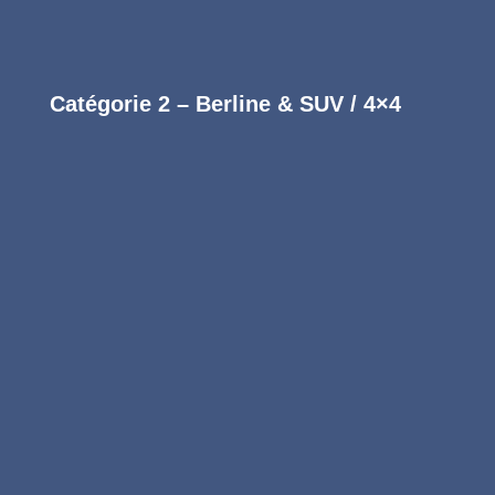
Catégorie 2 – Berline & SUV / 4×4
Formule Essentielle
Entretien intérieur régulier
79
€
Prestations incluses :
Aspiration complète des sièges, tapis,