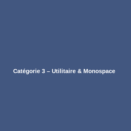
Nettoyage détaillé du coffre et des joints
Finition désodorisante longue durée
Réserver
Catégorie 3 – Utilitaire & Monospace
Formule Essentielle
Entretien intérieur régulier
99
€