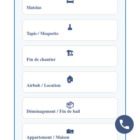
🛏️
Matelas
🧹
Tapis / Moquette
🏗️
Fin de chantier
🏠
Airbnb / Location
📦
Déménagement / Fin de bail
🏡
Appartement / Maison