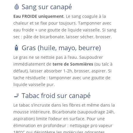
🩸 Sang sur canapé
Eau FROIDE uniquement
. Le sang coagule à la
chaleur et se fixe pour toujours. Tamponner avec
eau froide + une goutte de liquide vaisselle. Si sang
sec : pâte de bicarbonate, laisser sécher, brosser.
🧴 Gras (huile, mayo, beurre)
Le gras ne se nettoie pas à l’eau. Saupoudrer
immédiatement de
terre de Sommières
(ou talc à
défaut), laisser absorber 1-2h, brosser, aspirer. Si
tache résiduelle : tamponner avec une goutte de
liquide vaisselle pur.
🚬 Tabac froid sur canapé
Le tabac s’incruste dans les fibres et même dans la
mousse intérieure. Bicarbonate (saupoudrage 24h,
aspiration) limite l’odeur en surface. Pour une
élimination en profondeur : nettoyage pro vapeur
180°C qui désintègre les molécules odorantes