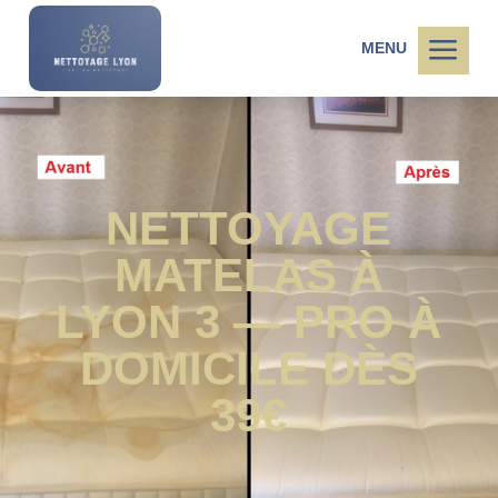
a
MENU
NETTOYAGE
MATELAS À
LYON 3 — PRO À
DOMICILE DÈS
39€