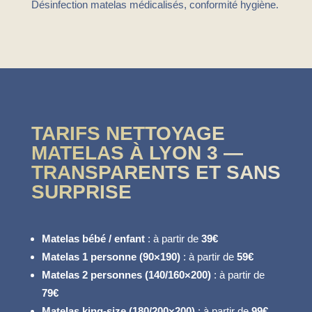
Désinfection matelas médicalisés, conformité hygiène.
TARIFS NETTOYAGE
MATELAS À LYON 3 —
TRANSPARENTS ET SANS
SURPRISE
Matelas bébé / enfant
: à partir de
39€
Matelas 1 personne (90×190)
: à partir de
59€
Matelas 2 personnes (140/160×200)
: à partir de
79€
Matelas king-size (180/200×200)
: à partir de
99€