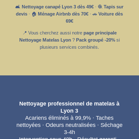
🛋️
Nettoyage canapé Lyon 3 dès 49€
· 🧶
Tapis sur
devis
· 🏠
Ménage Airbnb dès 70€
· 🚗
Voiture dès
69€
📍 Vous cherchez aussi notre
page principale
Nettoyage Matelas Lyon
?
Pack groupé -20%
si
plusieurs services combinés.
Nettoyage professionnel de matelas à
Lyon 3
Acariens éliminés à 99,9% · Taches
nettoyées · Odeurs neutralisées · Séchage
3-4h