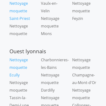
Nettoyage
Vaulx-en-
Nettoyage
moquette
Velin
moquette
Saint-Priest
Nettoyage
Feyzin
Nettoyage
moquette
moquette
Mions
Ouest lyonnais
Nettoyage
Charbonnieres-
Nettoyage
moquette
les-Bains
moquette
Ecully
Nettoyage
Champagne-
Nettoyage
moquette
au-Mont-d'Or
moquette
Dardilly
Nettoyage
Tassin-la-
Nettoyage
moquette
Demi-Lune
moquette
Collonges-