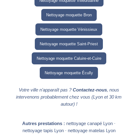
Nettoyage moquette Villeurbanne
Nettoyage moquette Bron
Nettoyage moquette Vénissieux
Nettoyage moquette Saint-Priest
Nettoyage moquette Caluire-et-Cuire
Nettoyage moquette Écully
Votre ville n’apparaît pas ?
Contactez-nous
, nous
intervenons probablement chez vous (Lyon et 30 km
autour) !
Autres prestations :
nettoyage canapé Lyon
·
nettoyage tapis Lyon
·
nettoyage matelas Lyon