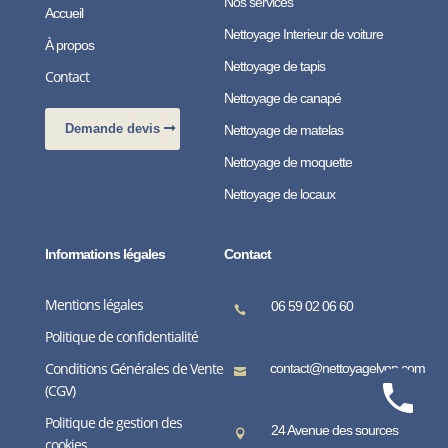
Nos services
Accueil
Nettoyage Interieur de voiture
À propos
Nettoyage de tapis
Contact
Nettoyage de canapé
Demande devis
Nettoyage de matelas
Nettoyage de moquette
Nettoyage de locaux
Informations légales
Contact
Mentions légales
06 59 02 06 60

Politique de confidentialité
Conditions Générales de Vente
contact@nettoyagelyon.com

(CGV)
Politique de gestion des
24 Avenue des sources

cookies