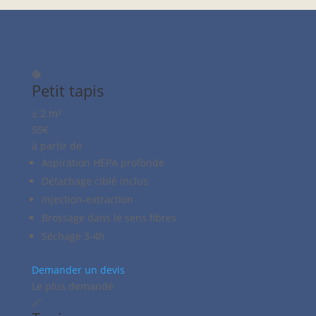
🧶
Petit tapis
≤ 2 m²
59€
à partir de
Aspiration HEPA profonde
Détachage ciblé inclus
Injection-extraction
Brossage dans le sens fibres
Séchage 3-4h
Demander un devis
Le plus demandé
🪄