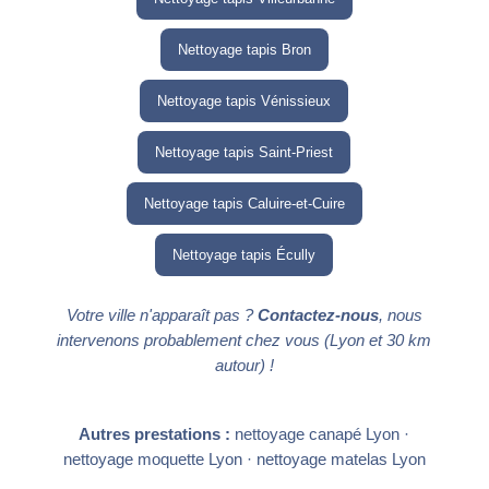
Nettoyage tapis Bron
Nettoyage tapis Vénissieux
Nettoyage tapis Saint-Priest
Nettoyage tapis Caluire-et-Cuire
Nettoyage tapis Écully
Votre ville n'apparaît pas ?
Contactez-nous
, nous
intervenons probablement chez vous (Lyon et 30 km
autour) !
Autres prestations :
nettoyage canapé Lyon
·
nettoyage moquette Lyon
·
nettoyage matelas Lyon