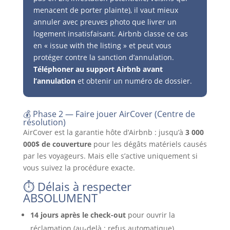
menacent de porter plainte), il vaut mieux
annuler avec preuves photo que livrer un
logement insatisfaisant. Airbnb classe ce cas
en « issue with the listing » et peut vous
protéger contre la sanction d’annulation.
Téléphoner au support Airbnb avant
l’annulation
et obtenir un numéro de dossier.
💰 Phase 2 — Faire jouer AirCover (Centre de
résolution)
AirCover est la garantie hôte d’Airbnb : jusqu’à
3 000
000$ de couverture
pour les dégâts matériels causés
par les voyageurs. Mais elle s’active uniquement si
vous suivez la procédure exacte.
⏱️ Délais à respecter
ABSOLUMENT
14 jours après le check-out
pour ouvrir la
réclamation (au-delà : refus automatique)