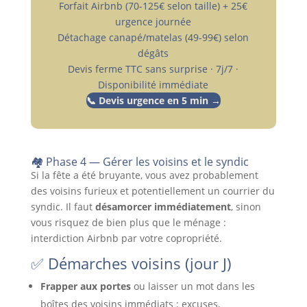
Forfait Airbnb (70-125€ selon taille) + 25€
urgence journée
Détachage canapé/matelas (49-99€) selon
dégâts
Devis ferme TTC sans surprise · 7j/7 ·
Disponibilité immédiate
📞 Devis urgence en 5 min →
🏘️ Phase 4 — Gérer les voisins et le syndic
Si la fête a été bruyante, vous avez probablement
des voisins furieux et potentiellement un courrier du
syndic. Il faut
désamorcer immédiatement
, sinon
vous risquez de bien plus que le ménage :
interdiction Airbnb par votre copropriété.
✅ Démarches voisins (jour J)
Frapper aux portes
ou laisser un mot dans les
boîtes des voisins immédiats : excuses,