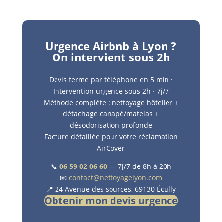
Urgence Airbnb à Lyon ?
On intervient sous 2h
Devis ferme par téléphone en 5 min ·
Intervention urgence sous 2h · 7j/7
Méthode complète : nettoyage hôtelier +
détachage canapé/matelas +
désodorisation profonde
Facture détaillée pour votre réclamation
AirCover
📞
06 59 02 06 60
— 7j/7 de 8h à 20h
📧
contact@nettoyagelyon.com
📍 24 Avenue des sources, 69130 Écully
Obtenir mon devis urgence