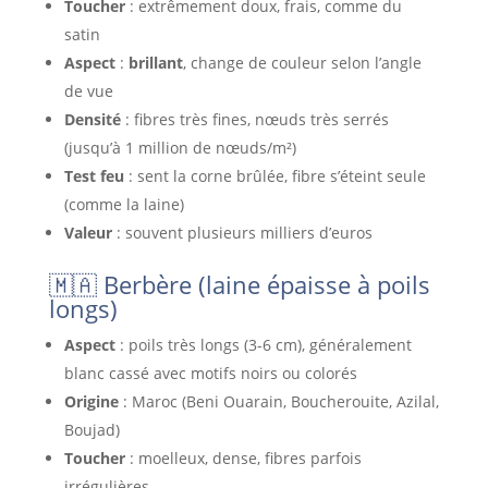
Toucher
: extrêmement doux, frais, comme du
satin
Aspect
:
brillant
, change de couleur selon l’angle
de vue
Densité
: fibres très fines, nœuds très serrés
(jusqu’à 1 million de nœuds/m²)
Test feu
: sent la corne brûlée, fibre s’éteint seule
(comme la laine)
Valeur
: souvent plusieurs milliers d’euros
🇲🇦 Berbère (laine épaisse à poils
longs)
Aspect
: poils très longs (3-6 cm), généralement
blanc cassé avec motifs noirs ou colorés
Origine
: Maroc (Beni Ouarain, Boucherouite, Azilal,
Boujad)
Toucher
: moelleux, dense, fibres parfois
irrégulières