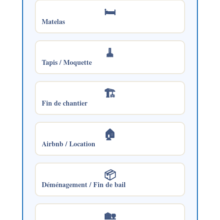
🛏️
Matelas
🧹
Tapis / Moquette
🏗️
Fin de chantier
🏠
Airbnb / Location
📦
Déménagement / Fin de bail
🏡