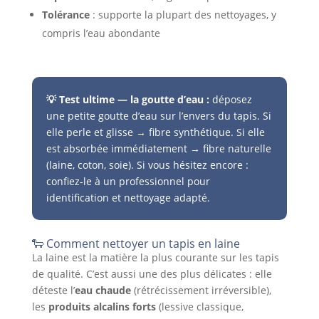
Tolérance
: supporte la plupart des nettoyages, y
compris l’eau abondante
💡 Test ultime — la goutte d’eau :
déposez
une petite goutte d’eau sur l’envers du tapis. Si
elle perle et glisse → fibre synthétique. Si elle
est absorbée immédiatement → fibre naturelle
(laine, coton, soie). Si vous hésitez encore :
confiez-le à un professionnel pour
identification et nettoyage adapté.
🐑 Comment nettoyer un tapis en laine
La laine est la matière la plus courante sur les tapis
de qualité. C’est aussi une des plus délicates : elle
déteste l’
eau chaude
(rétrécissement irréversible),
les
produits alcalins forts
(lessive classique,