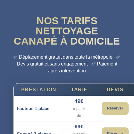
NOS TARIFS
NETTOYAGE
CANAPÉ À DOMICILE
✅ Déplacement gratuit dans toute la métropole · ✅
Devis gratuit et sans engagement · ✅ Paiement
après intervention
PRESTATION
TARIF
DEVIS
49€
Fauteuil 1 place
Réserver
à partir
de
69€
Canapé 2 places
Réserver