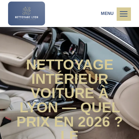
a
MENU
NETTOYAGE
INTÉRIEUR
VOITURE À
LYON — QUEL
PRIX EN 2026 ?
LE