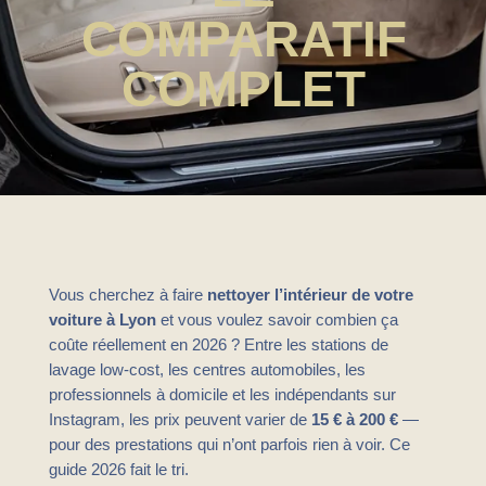
COMPARATIF
COMPLET
Vous cherchez à faire
nettoyer l’intérieur de votre
voiture à Lyon
et vous voulez savoir combien ça
coûte réellement en 2026 ? Entre les stations de
lavage low-cost, les centres automobiles, les
professionnels à domicile et les indépendants sur
Instagram, les prix peuvent varier de
15 € à 200 €
—
pour des prestations qui n’ont parfois rien à voir. Ce
guide 2026 fait le tri.