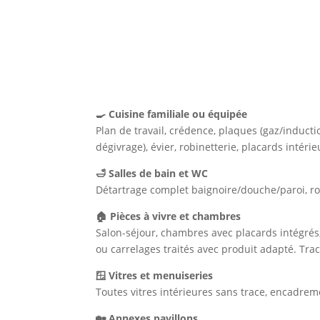
Notre prestation à Grigny
🍳 Cuisine familiale ou équipée
Plan de travail, crédence, plaques (gaz/induction/
dégivrage), évier, robinetterie, placards intér
🛁 Salles de bain et WC
Détartrage complet baignoire/douche/paroi, robi
🏠 Pièces à vivre et chambres
Salon-séjour, chambres avec placards intégrés, 
ou carrelages traités avec produit adapté. Trac
🪟 Vitres et menuiseries
Toutes vitres intérieures sans trace, encadremen
🏡 Annexes pavillons