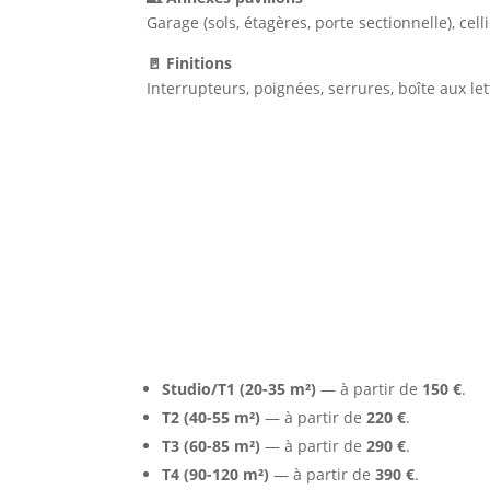
Garage (sols, étagères, porte sectionnelle), cell
🚪 Finitions
Interrupteurs, poignées, serrures, boîte aux let
Tarifs indicatifs à Grigny
Studio/T1 (20-35 m²)
— à partir de
150 €
.
T2 (40-55 m²)
— à partir de
220 €
.
T3 (60-85 m²)
— à partir de
290 €
.
T4 (90-120 m²)
— à partir de
390 €
.