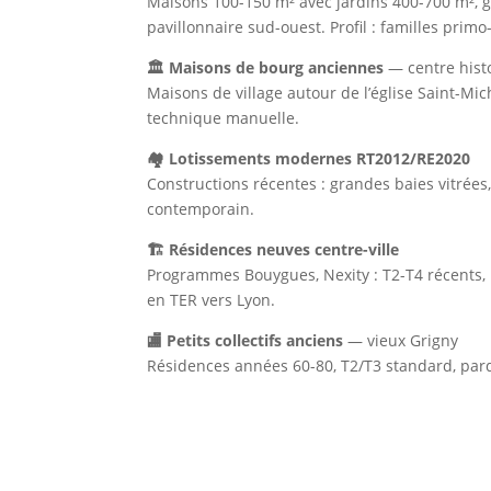
Maisons 100-150 m² avec jardins 400-700 m², g
pavillonnaire sud-ouest. Profil : familles primo
🏛️ Maisons de bourg anciennes
— centre hist
Maisons de village autour de l’église Saint-Mic
technique manuelle.
🏘️ Lotissements modernes RT2012/RE2020
Constructions récentes : grandes baies vitrées
contemporain.
🏗️ Résidences neuves centre-ville
Programmes Bouygues, Nexity : T2-T4 récents, p
en TER vers Lyon.
🏬 Petits collectifs anciens
— vieux Grigny
Résidences années 60-80, T2/T3 standard, parqu