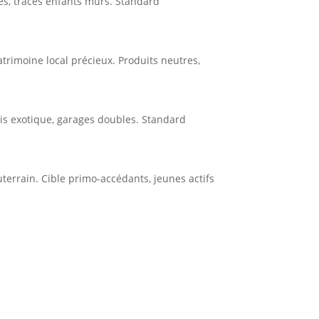
es, traces enfants murs. Standard
atrimoine local précieux. Produits neutres,
ois exotique, garages doubles. Standard
terrain. Cible primo-accédants, jeunes actifs