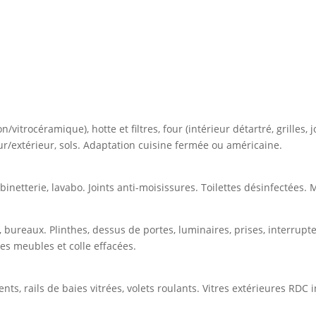
 — chaque recoin traité
vitrocéramique), hotte et filtres, four (intérieur détartré, grilles, joi
ieur/extérieur, sols. Adaptation cuisine fermée ou américaine.
netterie, lavabo. Joints anti-moisissures. Toilettes désinfectées. M
bureaux. Plinthes, dessus de portes, luminaires, prises, interrupteu
es meubles et colle effacées.
ts, rails de baies vitrées, volets roulants. Vitres extérieures RDC 