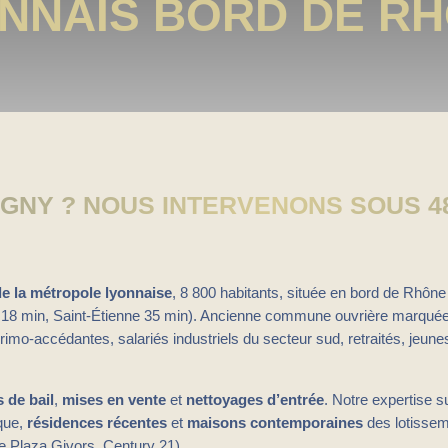
NNAIS BORD DE R
GNY ? NOUS INTERVENONS SOUS 4
e la métropole lyonnaise
, 8 800 habitants, située en bord de Rhône
18 min, Saint-Étienne 35 min). Ancienne commune ouvrière marquée p
s primo-accédantes, salariés industriels du secteur sud, retraités, jeun
s de bail
,
mises en vente
et
nettoyages d’entrée
. Notre expertise s
ique,
résidences récentes
et
maisons contemporaines
des lotissem
e Plaza Givors, Century 21).