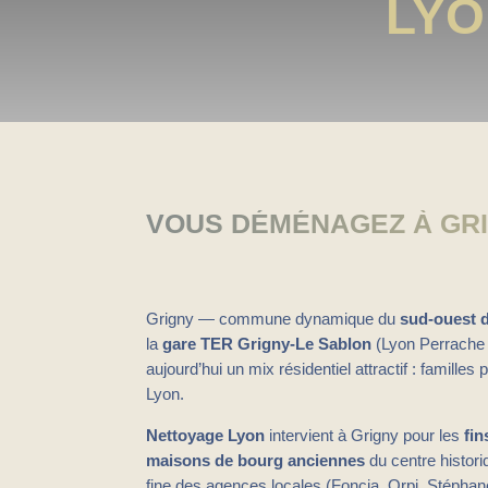
LYO
VOUS DÉMÉNAGEZ À GRI
Grigny — commune dynamique du
sud-ouest d
la
gare TER Grigny-Le Sablon
(Lyon Perrache 
aujourd’hui un mix résidentiel attractif : famille
Lyon.
Nettoyage Lyon
intervient à Grigny pour les
fin
maisons de bourg anciennes
du centre histor
fine des agences locales (Foncia, Orpi, Stéphan