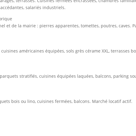
arages, terrasses. Cuisines fermées encrassées, chambres familial
-accédantes, salariés industriels.
orique
hel et de la mairie : pierres apparentes, tomettes, poutres, caves. P
, cuisines américaines équipées, sols grès cérame XXL, terrasses b
arquets stratifiés, cuisines équipées laquées, balcons, parking sou
ets bois ou lino, cuisines fermées, balcons. Marché locatif actif.