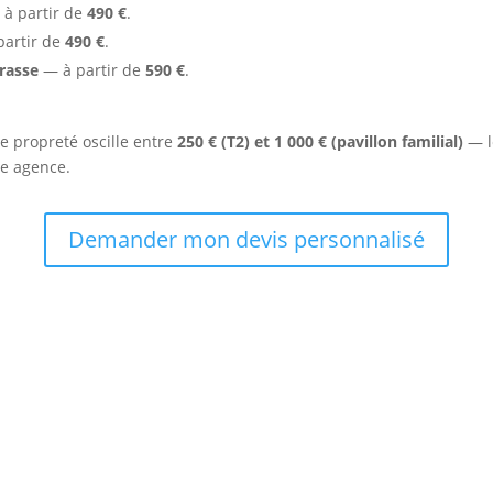
à partir de
490 €
.
artir de
490 €
.
rasse
— à partir de
590 €
.
e propreté oscille entre
250 € (T2) et 1 000 € (pavillon familial)
— l
ue agence.
Demander mon devis personnalisé
est le partenaire des Grignerots