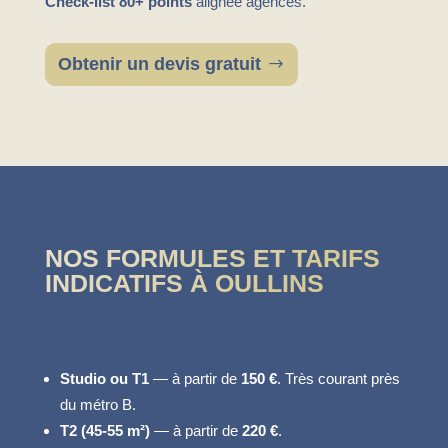
Check-list 80+ points
alignée agences.
Obtenir un devis gratuit
NOS FORMULES ET TARIFS
INDICATIFS À OULLINS
Studio ou T1
— à partir de
150 €
. Très courant près
du métro B.
T2 (45-55 m²)
— à partir de
220 €
.