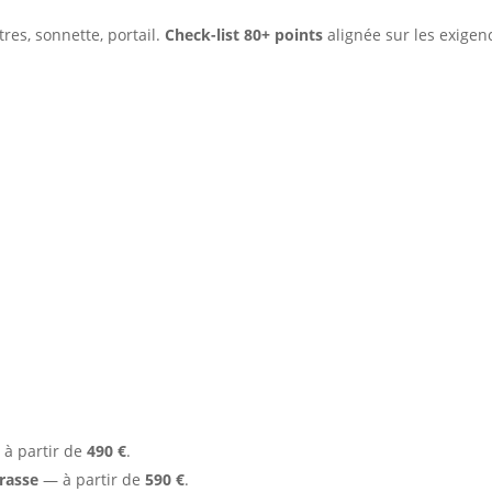
tres, sonnette, portail.
Check-list 80+ points
alignée sur les exigen
nay-Camp
à partir de
490 €
.
rasse
— à partir de
590 €
.