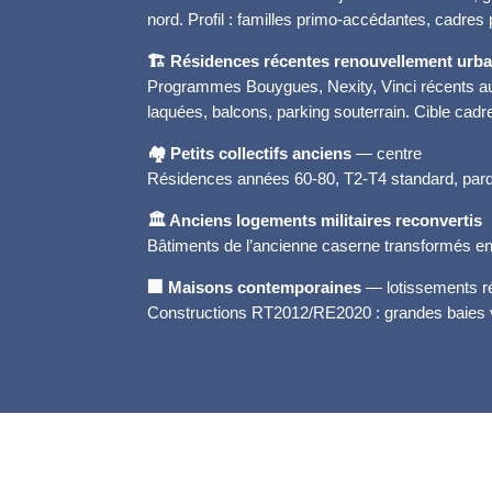
nord. Profil : familles primo-accédantes, cadres 
🏗️ Résidences récentes renouvellement urba
Programmes Bouygues, Nexity, Vinci récents aut
laquées, balcons, parking souterrain. Cible cadr
🏘️ Petits collectifs anciens
— centre
Résidences années 60-80, T2-T4 standard, parque
🏛️ Anciens logements militaires reconvertis
Bâtiments de l’ancienne caserne transformés en
🏢 Maisons contemporaines
— lotissements r
Constructions RT2012/RE2020 : grandes baies vi