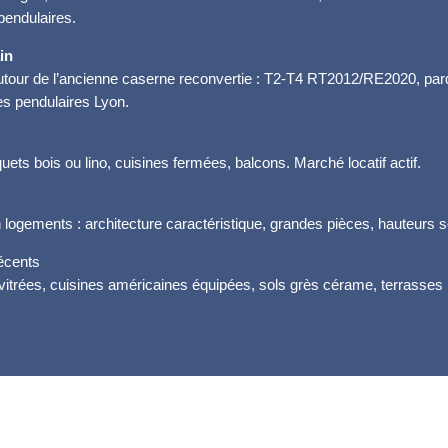
pendulaires.
in
our de l’ancienne caserne reconvertie : T2-T4 RT2012/RE2020, parq
es pendulaires Lyon.
ts bois ou lino, cuisines fermées, balcons. Marché locatif actif.
 logements : architecture caractéristique, grandes pièces, hauteurs 
écents
trées, cuisines américaines équipées, sols grès cérame, terrasses 