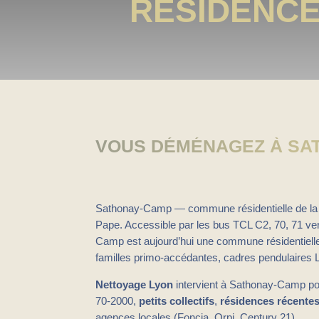
RÉSIDENC
VOUS DÉMÉNAGEZ À SAT
Sathonay-Camp — commune résidentielle de l
Pape. Accessible par les bus TCL C2, 70, 71 ve
Camp est aujourd’hui une commune résidentielle at
familles primo-accédantes, cadres pendulaires L
Nettoyage Lyon
intervient à Sathonay-Camp po
70-2000,
petits collectifs
,
résidences récente
agences locales (Foncia, Orpi, Century 21).