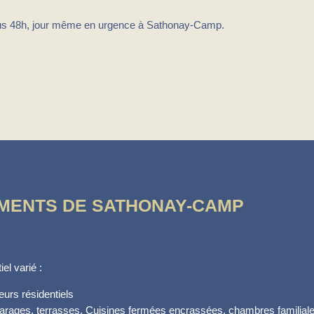
sous 48h, jour même en urgence à Sathonay-Camp.
EMENTS DE SATHONAY-CAMP
el varié :
urs résidentiels
arages, terrasses. Cuisines fermées encrassées, chambres familiale