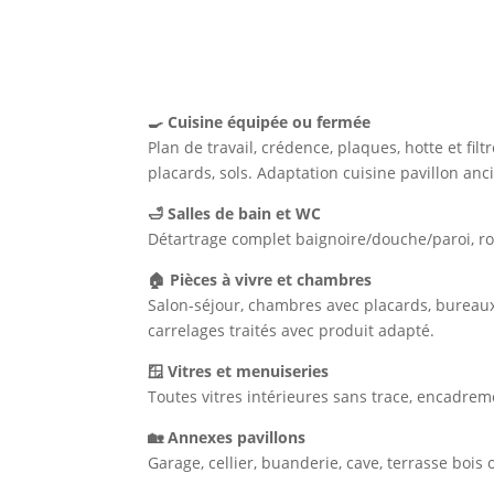
Notre prestation à Satho
🍳 Cuisine équipée ou fermée
Plan de travail, crédence, plaques, hotte et filtre
placards, sols. Adaptation cuisine pavillon an
🛁 Salles de bain et WC
Détartrage complet baignoire/douche/paroi, robi
🏠 Pièces à vivre et chambres
Salon-séjour, chambres avec placards, bureaux. 
carrelages traités avec produit adapté.
🪟 Vitres et menuiseries
Toutes vitres intérieures sans trace, encadremen
🏡 Annexes pavillons
Garage, cellier, buanderie, cave, terrasse bois o