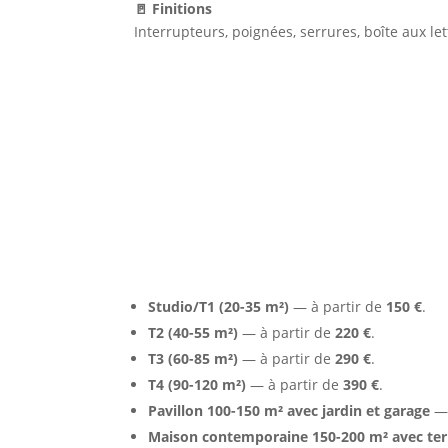
🚪 Finitions
Interrupteurs, poignées, serrures, boîte aux let
Tarifs indicatifs à Satho
Studio/T1 (20-35 m²)
— à partir de
150 €
.
T2 (40-55 m²)
— à partir de
220 €
.
T3 (60-85 m²)
— à partir de
290 €
.
T4 (90-120 m²)
— à partir de
390 €
.
Pavillon 100-150 m² avec jardin et garage
— 
Maison contemporaine 150-200 m² avec ter