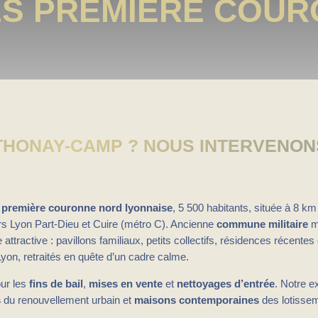
ES PREMIÈRE COU
HONAY-CAMP ? NOUS INTERVENON
a
première couronne nord lyonnaise
, 5 500 habitants, située à 8 km
rs Lyon Part-Dieu et Cuire (métro C). Ancienne
commune militaire
m
tractive : pavillons familiaux, petits collectifs, résidences récentes d
yon, retraités en quête d’un cadre calme.
ur les
fins de bail
,
mises en vente
et
nettoyages d’entrée
. Notre e
s
du renouvellement urbain et
maisons contemporaines
des lotissem