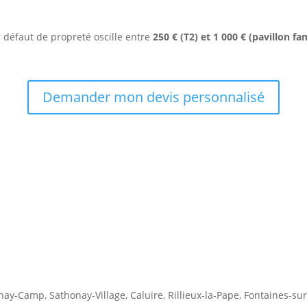
défaut de propreté oscille entre
250 € (T2) et 1 000 € (pavillon fam
Demander mon devis personnalisé
est le partenaire des Sathonaysiens
nay-Camp, Sathonay-Village, Caluire, Rillieux-la-Pape, Fontaines-s