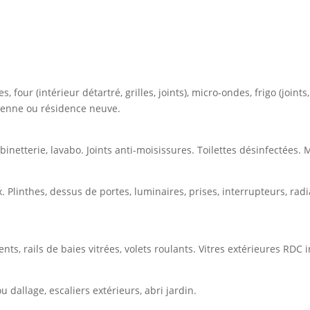
nay-Camp — chaque recoin traité
s, four (intérieur détartré, grilles, joints), micro-ondes, frigo (joints,
cienne ou résidence neuve.
netterie, lavabo. Joints anti-moisissures. Toilettes désinfectées. M
Plinthes, dessus de portes, luminaires, prises, interrupteurs, radia
ts, rails de baies vitrées, volets roulants. Vitres extérieures RDC 
u dallage, escaliers extérieurs, abri jardin.